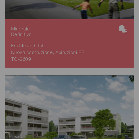
Minergie
Definitivo
Eschlikon 8360
Nuova costruzione, Abitazioni PF
TG-2609