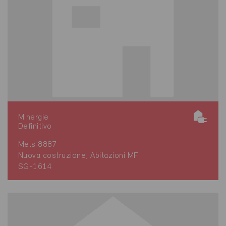
Minergie
Definitivo
Mels 8887
Nuova costruzione, Abitazioni MF
SG-1614