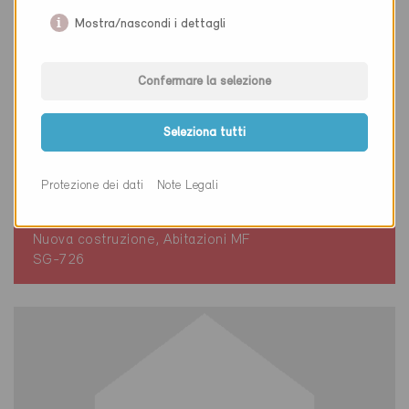
Mostra/nascondi i dettagli
Confermare la selezione
Seleziona tutti
Minergie
Protezione dei dati
Note Legali
Definitivo
Uznach 8730
Nuova costruzione, Abitazioni MF
SG-726