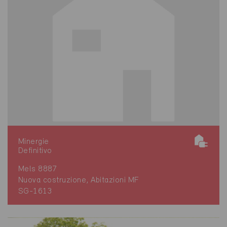
Minergie
Definitivo
Mels 8887
Nuova costruzione, Abitazioni MF
SG-1613