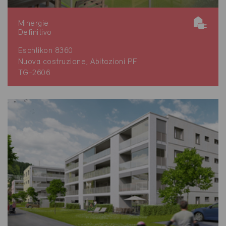
Minergie
Definitivo
Eschlikon 8360
Nuova costruzione, Abitazioni PF
TG-2606