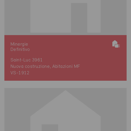
Minergie
Definitivo
Saint-Luc 3961
Nuova costruzione, Abitazioni MF
VS-1912