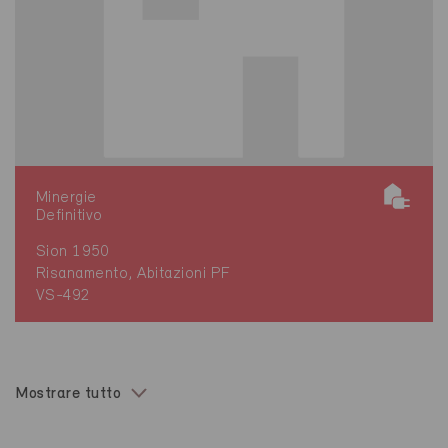
Minergie
Definitivo
Sion 1950
Risanamento, Abitazioni PF
VS-492
Mostrare tutto