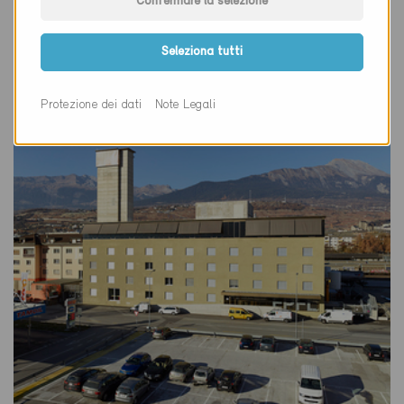
Confermare la selezione
Definitivo
Sion 1950
Seleziona tutti
Risanamento, Abitazioni PF
VS-2146
Protezione dei dati
Note Legali