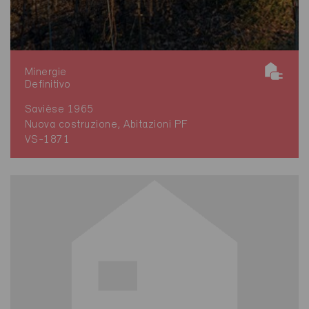
Minergie
Definitivo
Savièse 1965
Nuova costruzione, Abitazioni PF
VS-1871