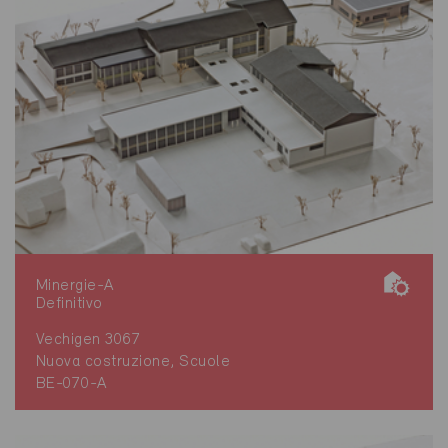
Minergie-A
Definitivo
Vechigen 3067
Nuova costruzione, Scuole
BE-070-A