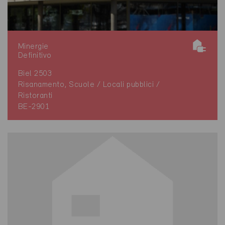
Minergie
Definitivo
Biel 2503
Risanamento, Scuole / Locali pubblici /
Ristoranti
BE-2901