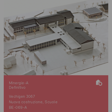
Minergie-A
Definitivo
Vechigen 3067
Nuova costruzione, Scuole
BE-069-A