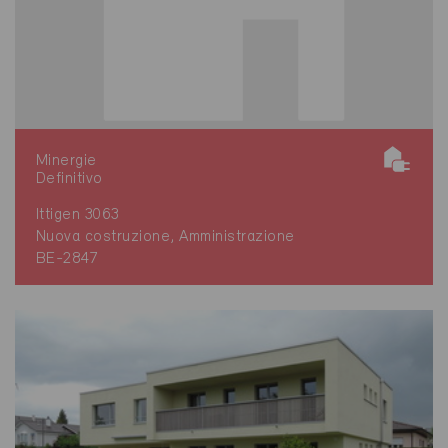
Minergie
Definitivo
Ittigen 3063
Nuova costruzione, Amministrazione
BE-2847