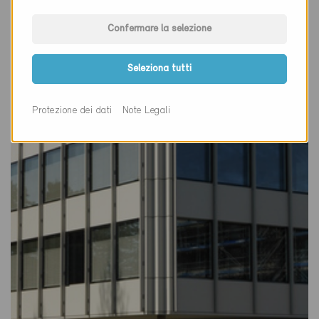
Confermare la selezione
Minergie
Definitivo
Seleziona tutti
Ostermundigen 3072
Nuova costruzione, Amministrazione / Negozi
BE-3098
Protezione dei dati
Note Legali