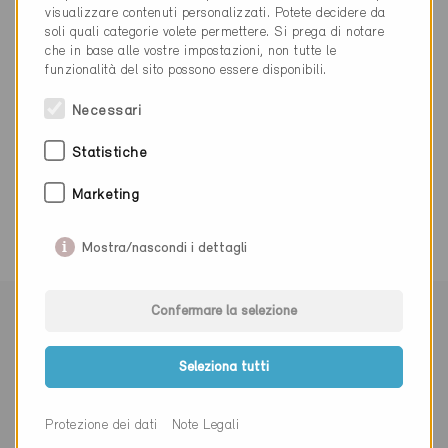
visualizzare contenuti personalizzati. Potete decidere da
062 287 40 00
soli quali categorie volete permettere. Si prega di notare
uhaering@szff.ch
che in base alle vostre impostazioni, non tutte le
funzionalità del sito possono essere disponibili.
Necessari
Statistiche
0 Edifici Minergie (0 Certificati)
Marketing
Mostra/nascondi i dettagli
Confermare la selezione
Seleziona tutti
Iscriviti alla newsletter
Protezione dei dati
Note Legali