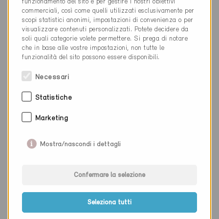
funzionamento del sito e per gestire i nostri obiettivi
commerciali, così come quelli utilizzati esclusivamente per
scopi statistici anonimi, impostazioni di convenienza o per
visualizzare contenuti personalizzati. Potete decidere da
Minergie
soli quali categorie volete permettere. Si prega di notare
Definitivo
che in base alle vostre impostazioni, non tutte le
funzionalità del sito possono essere disponibili.
Oberbuchsiten 4625
Nuova costruzione, Magazzino /
Necessari
Amministrazione
SO-949
Statistiche
Marketing
Mostra/nascondi i dettagli
Confermare la selezione
Seleziona tutti