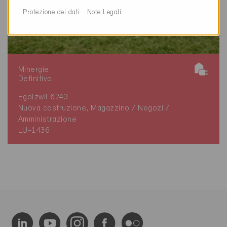
Protezione dei dati
Note Legali
Minergie
Definitivo
Egolzwil 6243
Nuova costruzione, Magazzino / Negozi /
Amministrazione
LU-1436