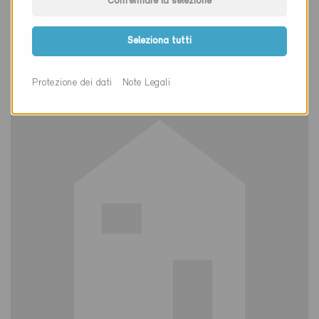
Confermare la selezione
Minergie
Definitivo
Seleziona tutti
Herdern 8535
Nuova costruzione, Abitazioni PF
TG-2999
Protezione dei dati
Note Legali