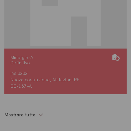
Minergie-A
Definitivo
Ins 3232
Nuova costruzione, Abitazioni PF
BE-167-A
Mostrare tutto