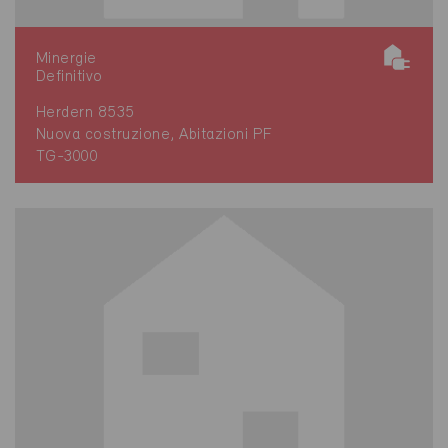
Minergie
Definitivo
Herdern 8535
Nuova costruzione, Abitazioni PF
TG-3000