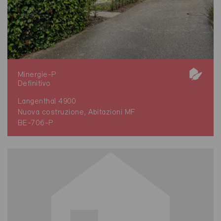
Minergie-P
Definitivo
Langenthal 4900
Nuova costruzione, Abitazioni MF
BE-706-P