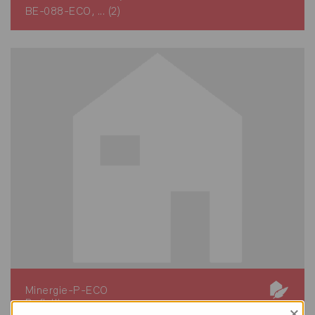
BE-088-ECO, ... (2)
Minergie-P-ECO
Definitivo
×