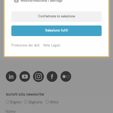
Mostra/nascondi i dettagli
Fisica della costruzione / Involucro dell'edificio, facciata,
tetto / Finestre, porte, protezioni solari
Confermare la selezione
Seleziona tutti
0 Edifici Minergie (0 Certificati)
Protezione dei dati
Note Legali
Iscriviti alla newsletter
Signor
Signora
Altro