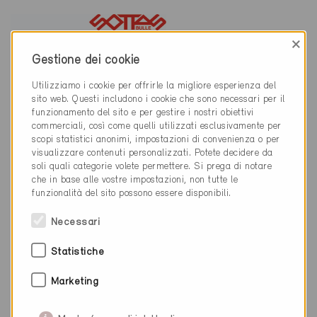
×
Gestione dei cookie
Utilizziamo i cookie per offrirle la migliore esperienza del
026 913 22 23
sito web. Questi includono i cookie che sono necessari per il
funzionamento del sito e per gestire i nostri obiettivi
info@sottas.ch
commerciali, così come quelli utilizzati esclusivamente per
www.sottas.ch
scopi statistici anonimi, impostazioni di convenienza o per
visualizzare contenuti personalizzati. Potete decidere da
soli quali categorie volete permettere. Si prega di notare
che in base alle vostre impostazioni, non tutte le
funzionalità del sito possono essere disponibili.
Categoria
Necessari
Pianificazione
Statistiche
Fisica della costruzione / Involucro dell'edificio, facciata,
tetto / Finestre, porte, protezioni solari
Marketing
Realizzazione