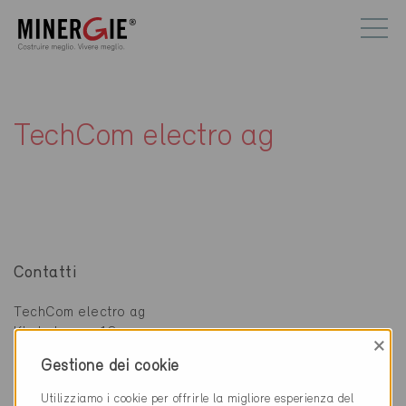
TechCom electro ag
Contatti
TechCom electro ag
Kirchstrasse 18
×
9200 Gossau SG
Gestione dei cookie
071 388 20 10
Utilizziamo i cookie per offrirle la migliore esperienza del