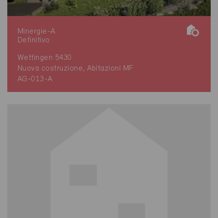
Minergie-A
Definitivo
Wettingen 5430
Nuova costruzione, Abitazioni MF
AG-013-A