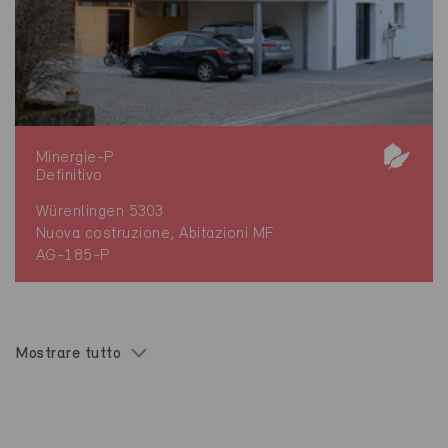
Minergie-P
Definitivo
Würenlingen 5303
Nuova costruzione, Abitazioni MF
AG-185-P
Mostrare tutto