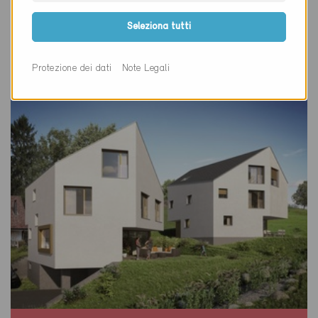
Wettingen 5430
Seleziona tutti
Nuova costruzione, Abitazioni MF
AG-016-A
Protezione dei dati
Note Legali