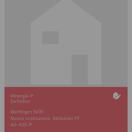
Minergie-P
Definitivo
Wettingen 5430
Nuova costruzione, Abitazioni PF
AG-455-P