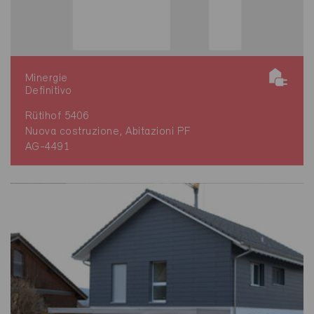
Minergie
Definitivo
Rütihof 5406
Nuova costruzione, Abitazioni PF
AG-4491