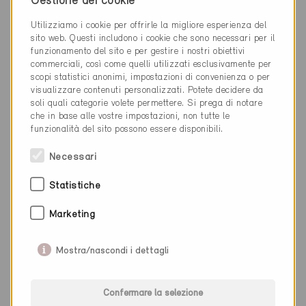
Gestione dei cookie
Nuova costruzione, Abitazioni PF
AG-4747
Utilizziamo i cookie per offrirle la migliore esperienza del
sito web. Questi includono i cookie che sono necessari per il
funzionamento del sito e per gestire i nostri obiettivi
commerciali, così come quelli utilizzati esclusivamente per
scopi statistici anonimi, impostazioni di convenienza o per
visualizzare contenuti personalizzati. Potete decidere da
soli quali categorie volete permettere. Si prega di notare
che in base alle vostre impostazioni, non tutte le
funzionalità del sito possono essere disponibili.
Necessari
Statistiche
Marketing
Mostra/nascondi i dettagli
Minergie-A
Confermare la selezione
Definitivo