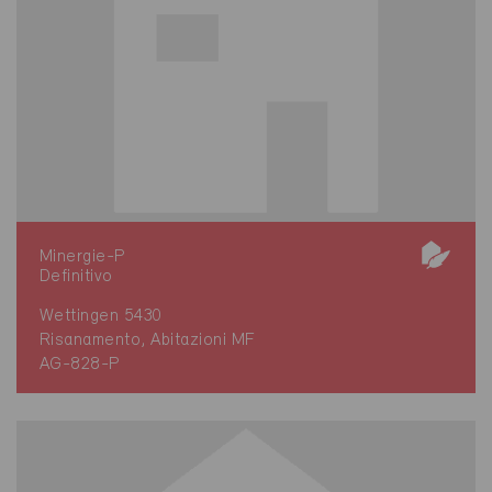
Minergie-P
Definitivo
Wettingen 5430
Risanamento, Abitazioni MF
AG-828-P