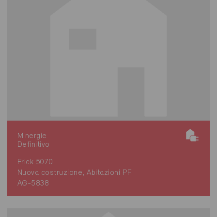
Minergie
Definitivo
Frick 5070
Nuova costruzione, Abitazioni PF
AG-5838