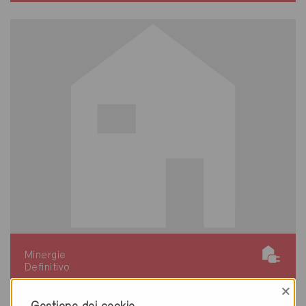
Minergie
Definitivo
×
Mellingen 5507