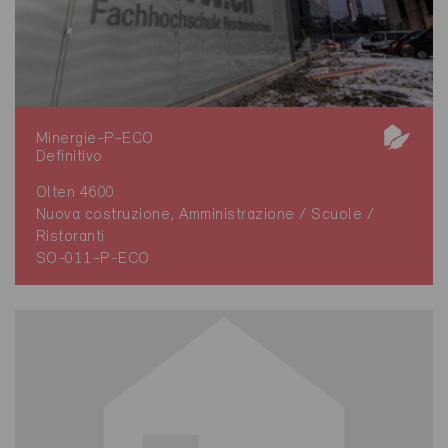
Minergie-P-ECO
Definitivo
Olten 4600
Nuova costruzione, Amministrazione / Scuole /
Ristoranti
SO-011-P-ECO