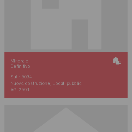
Minergie
Definitivo
Suhr 5034
Nuova costruzione, Locali pubblici
AG-2591