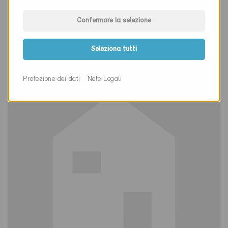
Minergie
Confermare la selezione
Definitivo
Olten 4600
Seleziona tutti
Nuova costruzione, Amministrazione / Industria
SO-872
Protezione dei dati
Note Legali