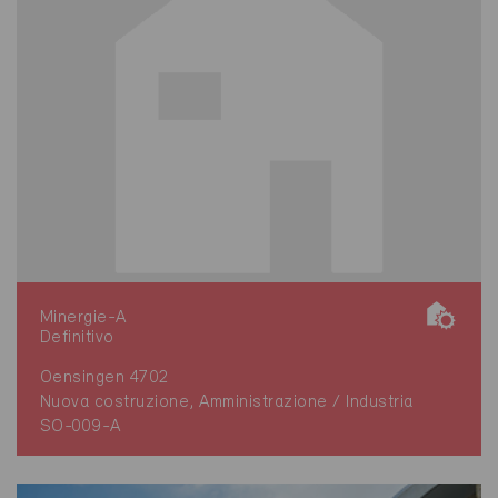
Minergie-A
Definitivo
Oensingen 4702
Nuova costruzione, Amministrazione / Industria
SO-009-A