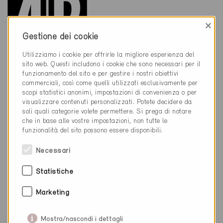
×
Gestione dei cookie
Utilizziamo i cookie per offrirle la migliore esperienza del
sito web. Questi includono i cookie che sono necessari per il
funzionamento del sito e per gestire i nostri obiettivi
061 717 27 27
commerciali, così come quelli utilizzati esclusivamente per
info@4-b.ch
scopi statistici anonimi, impostazioni di convenienza o per
www.4-b.ch
visualizzare contenuti personalizzati. Potete decidere da
soli quali categorie volete permettere. Si prega di notare
che in base alle vostre impostazioni, non tutte le
funzionalità del sito possono essere disponibili.
Necessari
Categoria
Statistiche
Realizzazione
Marketing
Finestre, porte, protezioni solari
Ulteriori
Mostra/nascondi i dettagli