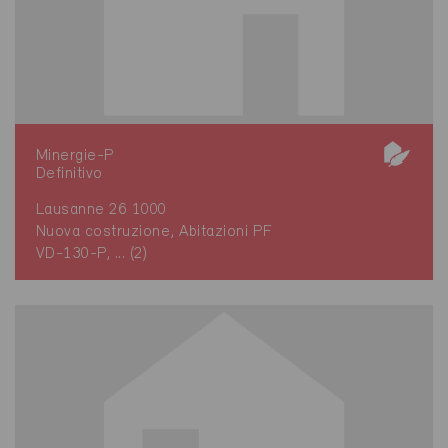
Minergie-P
Definitivo
Lausanne 26 1000
Nuova costruzione, Abitazioni PF
VD-130-P, ... (2)