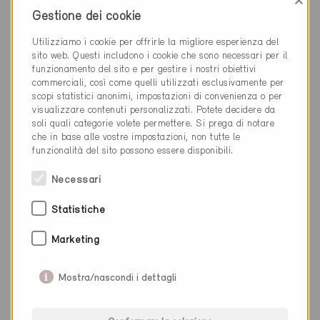
×
Grand-Lancy 1212
Gestione dei cookie
Nuova costruzione, Abitazioni PF /
Amministrazione / Scuole / Ristoranti
Utilizziamo i cookie per offrirle la migliore esperienza del
GE-1428
sito web. Questi includono i cookie che sono necessari per il
funzionamento del sito e per gestire i nostri obiettivi
commerciali, così come quelli utilizzati esclusivamente per
scopi statistici anonimi, impostazioni di convenienza o per
visualizzare contenuti personalizzati. Potete decidere da
soli quali categorie volete permettere. Si prega di notare
che in base alle vostre impostazioni, non tutte le
funzionalità del sito possono essere disponibili.
Necessari
Statistiche
Marketing
Mostra/nascondi i dettagli