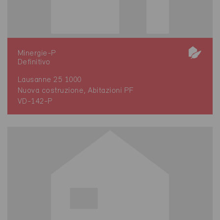
Minergie-P
Definitivo
Lausanne 25 1000
Nuova costruzione, Abitazioni PF
VD-142-P