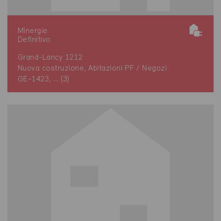
Minergie
Definitivo
Grand-Lancy 1212
Nuova costruzione, Abitazioni PF / Negozi
GE-1423, ... (3)