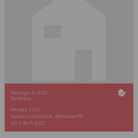
Minergie-P-ECO
Definitivo
Morges 1110
Nuova costruzione, Abitazioni PF
VD-134-P-ECO