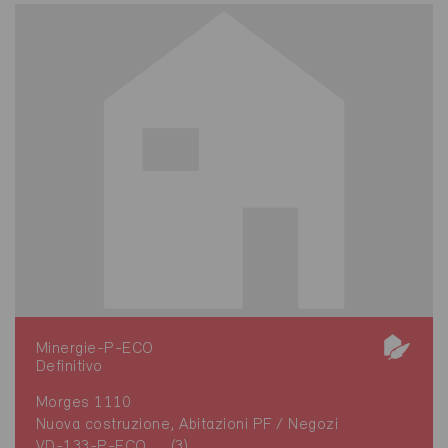
Minergie-P-ECO
Definitivo
Morges 1110
Nuova costruzione, Abitazioni PF / Negozi
VD-133-P-ECO, ... (3)