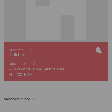
Minergie-ECO
Definitivo
lausanne 1003
Nuova costruzione, Abitazioni PF
VD-100-ECO
Mostrare tutto