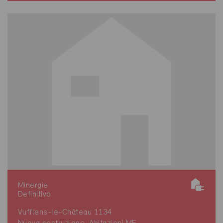
Minergie
Definitivo
Vufflens-le-Château 1134