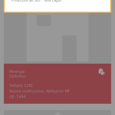
Protezione dei dati
Note Legali
Minergie
Definitivo
Satigny 1242
Nuova costruzione, Abitazioni MF
GE-1494