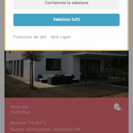
Confermare la selezione
Seleziona tutti
Protezione dei dati
Note Legali
Minergie
Definitivo
Busswil TG 8370
Nuova costruzione, Abitazioni MF