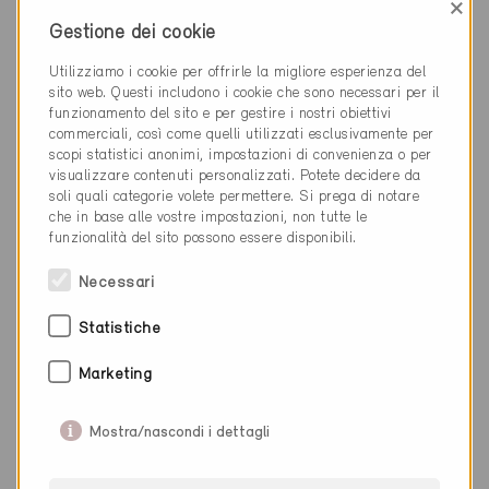
×
Gestione dei cookie
Utilizziamo i cookie per offrirle la migliore esperienza del
sito web. Questi includono i cookie che sono necessari per il
funzionamento del sito e per gestire i nostri obiettivi
commerciali, così come quelli utilizzati esclusivamente per
scopi statistici anonimi, impostazioni di convenienza o per
visualizzare contenuti personalizzati. Potete decidere da
soli quali categorie volete permettere. Si prega di notare
che in base alle vostre impostazioni, non tutte le
funzionalità del sito possono essere disponibili.
Necessari
Statistiche
Minergie
Definitivo
Marketing
Busswil TG 8370
Nuova costruzione, Abitazioni MF
Mostra/nascondi i dettagli
TG-881