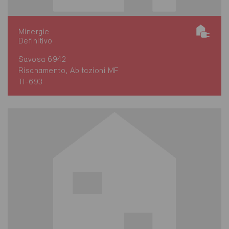
Minergie
Definitivo
Savosa 6942
Risanamento, Abitazioni MF
TI-693