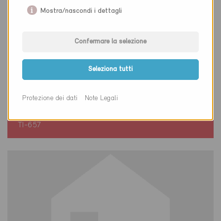
Mostra/nascondi i dettagli
Confermare la selezione
Seleziona tutti
Minergie
Definitivo
Protezione dei dati
Note Legali
Vezia 6943
Risanamento, Scuole
TI-657