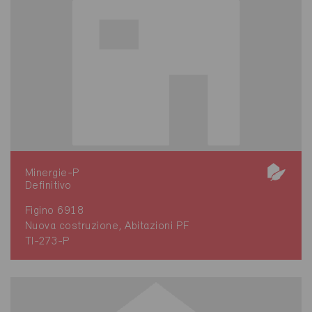
Minergie-P
Definitivo
Figino 6918
Nuova costruzione, Abitazioni PF
TI-273-P