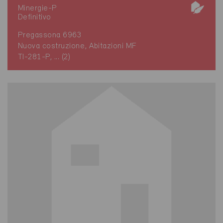
Minergie-P
Definitivo
Pregassona 6963
Nuova costruzione, Abitazioni MF
TI-281-P, ... (2)