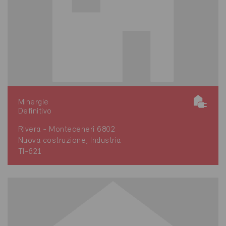
Minergie
Definitivo
Rivera - Monteceneri 6802
Nuova costruzione, Industria
TI-621