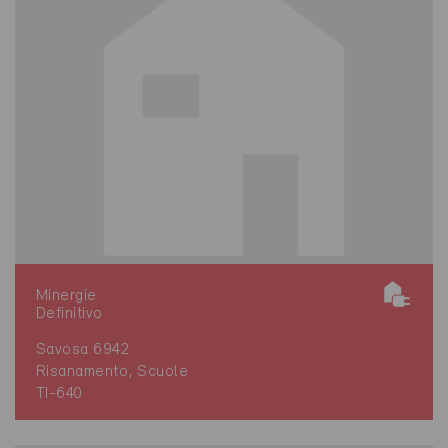
Minergie
Definitivo
Savosa 6942
Risanamento, Scuole
TI-640