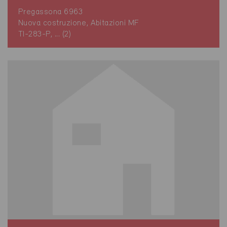
Pregassona 6963
Nuova costruzione, Abitazioni MF
TI-283-P, ... (2)