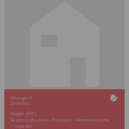
Minergie-P
Definitivo
Neggio 6991
Nuova costruzione, Ristoranti / Amministrazione
/ Ospedali