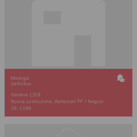
Minergie
Definitivo
Genève 1208
Nuova costruzione, Abitazioni PF / Negozi
GE-1196