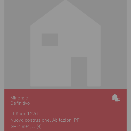
Minergie
Definitivo
Thônex 1226
Nuova costruzione, Abitazioni PF
GE-1894, ... (4)