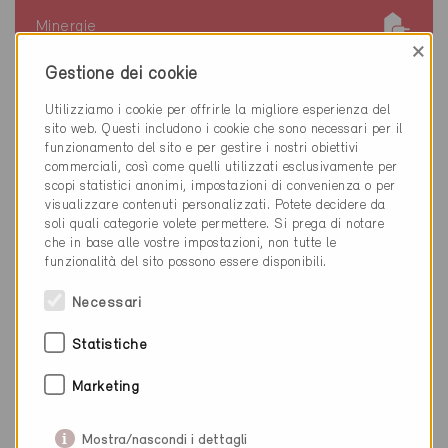
Minergie
Definitivo
×
Gestione dei cookie
Lancy 1212
Nuova costruzione, Abitazioni PF / Negozi /
Utilizziamo i cookie per offrirle la migliore esperienza del
Amministrazione
sito web. Questi includono i cookie che sono necessari per il
GE-1393
funzionamento del sito e per gestire i nostri obiettivi
commerciali, così come quelli utilizzati esclusivamente per
scopi statistici anonimi, impostazioni di convenienza o per
visualizzare contenuti personalizzati. Potete decidere da
soli quali categorie volete permettere. Si prega di notare
che in base alle vostre impostazioni, non tutte le
funzionalità del sito possono essere disponibili.
Necessari
Statistiche
Marketing
Mostra/nascondi i dettagli