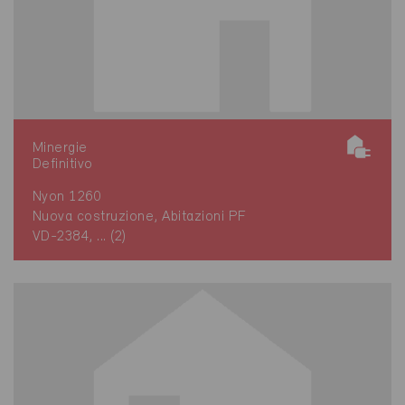
Minergie
Definitivo
Nyon 1260
Nuova costruzione, Abitazioni PF
VD-2384, ... (2)