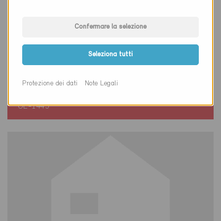
Confermare la selezione
Minergie
Seleziona tutti
Definitivo
Carouge 1227
Protezione dei dati
Note Legali
Nuova costruzione, Abitazioni PF /
Amministrazione
GE-1445