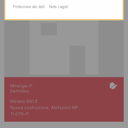
Protezione dei dati
Note Legali
Minergie-P
Definitivo
Melano 6818
Nuova costruzione, Abitazioni MF
TI-076-P