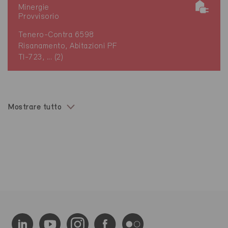
Minergie
Provvisorio
Tenero-Contra 6598
Risanamento, Abitazioni PF
TI-723, ... (2)
Mostrare tutto