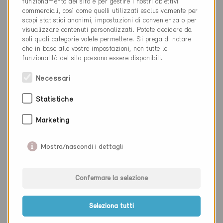
funzionamento del sito e per gestire i nostri obiettivi
commerciali, così come quelli utilizzati esclusivamente per
scopi statistici anonimi, impostazioni di convenienza o per
visualizzare contenuti personalizzati. Potete decidere da
soli quali categorie volete permettere. Si prega di notare
che in base alle vostre impostazioni, non tutte le
funzionalità del sito possono essere disponibili.
Necessari
Statistiche
Marketing
Minergie-P
Definitivo
Mostra/nascondi i dettagli
Melano 6818
Nuova costruzione, Abitazioni MF
TI-077-P
Confermare la selezione
Seleziona tutti