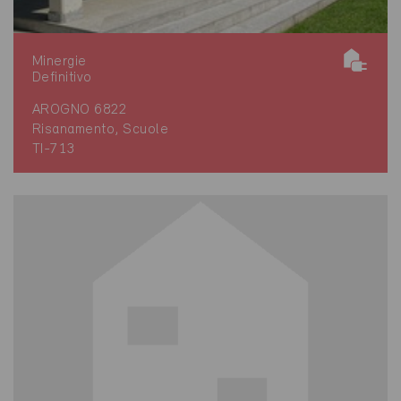
Minergie
Definitivo
AROGNO 6822
Risanamento, Scuole
TI-713