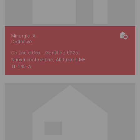
Minergie-A
Definitivo
Collina d'Oro - Gentilino 6925
Nuova costruzione, Abitazioni MF
TI-140-A