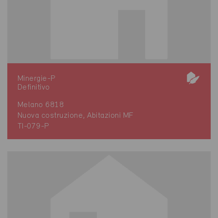
Minergie-P
Definitivo
Melano 6818
Nuova costruzione, Abitazioni MF
TI-079-P