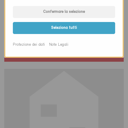
Confermare la selezione
Minergie
Seleziona tutti
Definitivo
Greifensee 8606
Protezione dei dati
Note Legali
Risanamento, Abitazioni PF
ZH-4257