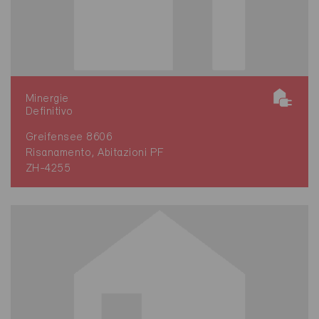
Minergie
Definitivo
Greifensee 8606
Risanamento, Abitazioni PF
ZH-4255