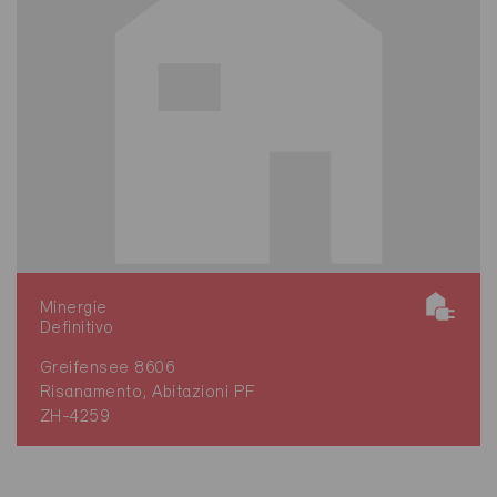
Minergie
Definitivo
Greifensee 8606
Risanamento, Abitazioni PF
ZH-4259