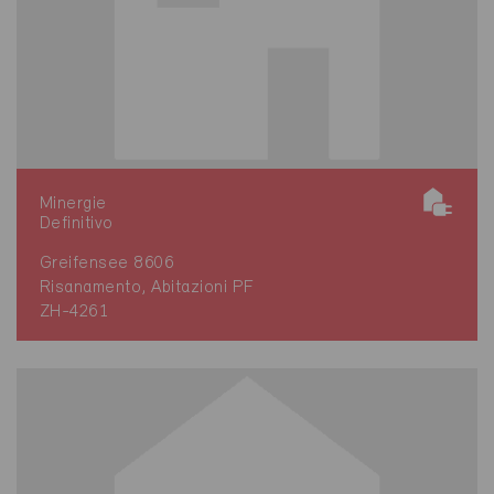
Minergie
Definitivo
Greifensee 8606
Risanamento, Abitazioni PF
ZH-4261