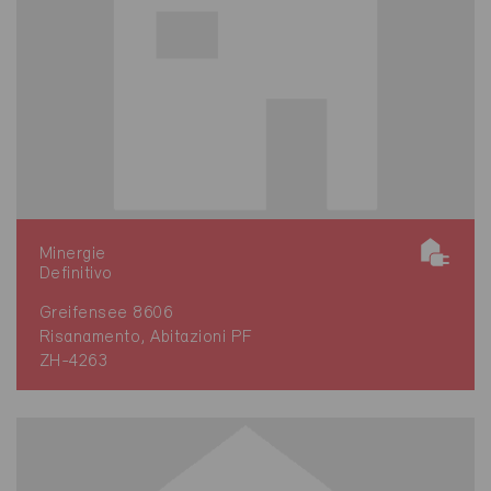
Minergie
Definitivo
Greifensee 8606
Risanamento, Abitazioni PF
ZH-4263