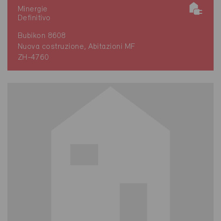
Minergie
Definitivo
Bubikon 8608
Nuova costruzione, Abitazioni MF
ZH-4760