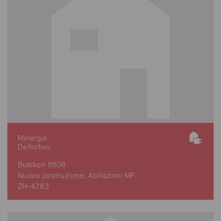
Minergie
Definitivo
Bubikon 8608
Nuova costruzione, Abitazioni MF
ZH-4763