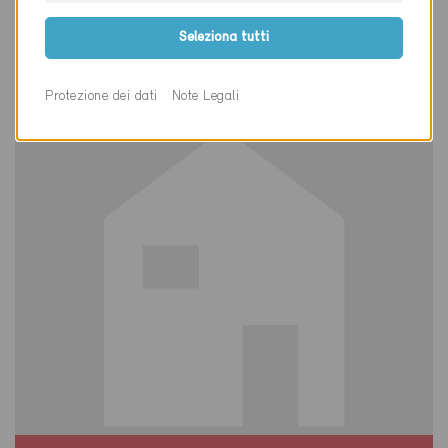
Bubikon 8608
Seleziona tutti
Nuova costruzione, Abitazioni MF
ZH-4757
Protezione dei dati
Note Legali