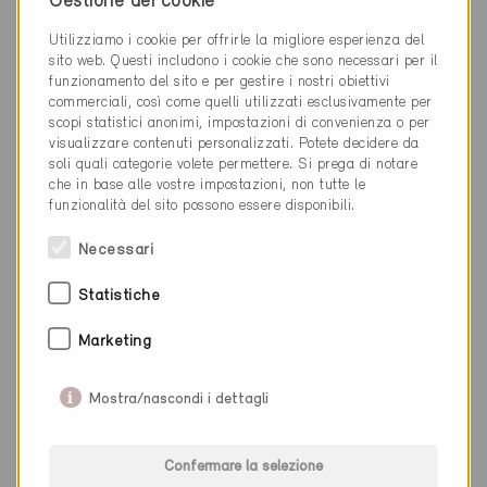
Gestione dei cookie
Nuova costruzione, Abitazioni MF
ZH-4748
Utilizziamo i cookie per offrirle la migliore esperienza del
sito web. Questi includono i cookie che sono necessari per il
funzionamento del sito e per gestire i nostri obiettivi
commerciali, così come quelli utilizzati esclusivamente per
scopi statistici anonimi, impostazioni di convenienza o per
visualizzare contenuti personalizzati. Potete decidere da
soli quali categorie volete permettere. Si prega di notare
che in base alle vostre impostazioni, non tutte le
funzionalità del sito possono essere disponibili.
Necessari
Statistiche
Marketing
Mostra/nascondi i dettagli
Minergie
Confermare la selezione
Definitivo