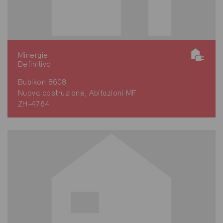
Minergie
Definitivo
Bubikon 8608
Nuova costruzione, Abitazioni MF
ZH-4764