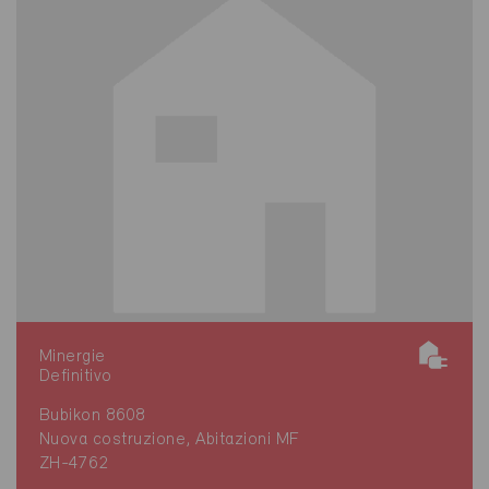
Minergie
Definitivo
Bubikon 8608
Nuova costruzione, Abitazioni MF
ZH-4762