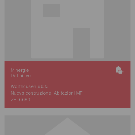
Minergie
Definitivo
Wolfhausen 8633
Nuova costruzione, Abitazioni MF
ZH-6680