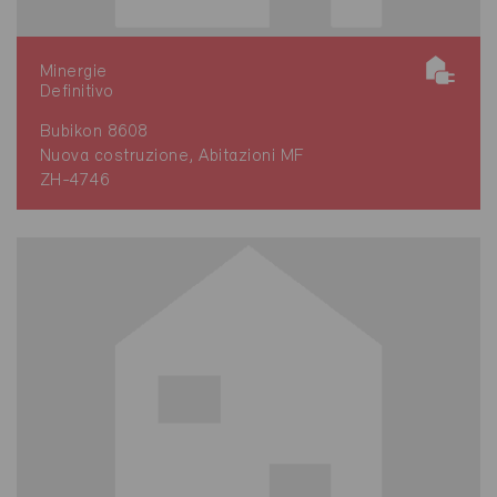
Minergie
Definitivo
Bubikon 8608
Nuova costruzione, Abitazioni MF
ZH-4746