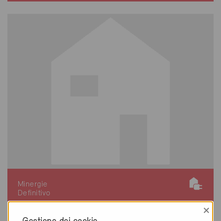
Minergie
Definitivo
×
Bubikon 8608