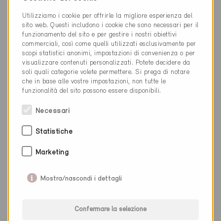
8501 Frauenfeld
Utilizziamo i cookie per offrirle la migliore esperienza del
sito web. Questi includono i cookie che sono necessari per il
052 723 29 99
funzionamento del sito e per gestire i nostri obiettivi
info@stauffacher-aemisegger.ch
commerciali, così come quelli utilizzati esclusivamente per
scopi statistici anonimi, impostazioni di convenienza o per
www.stauffacher-aemisegger.ch
visualizzare contenuti personalizzati. Potete decidere da
soli quali categorie volete permettere. Si prega di notare
che in base alle vostre impostazioni, non tutte le
funzionalità del sito possono essere disponibili.
Necessari
Categoria
Statistiche
Pianificazione
Architettura
Marketing
Mostra/nascondi i dettagli
0 Edifici Minergie (0 Certificati)
Confermare la selezione