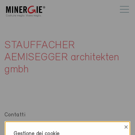
STAUFFACHER
AEMISEGGER architekten
gmbh
Contatti
×
STAUFFACHER AEMISEGGER architekten gmbh
Gestione dei cookie
Laubgasse 59