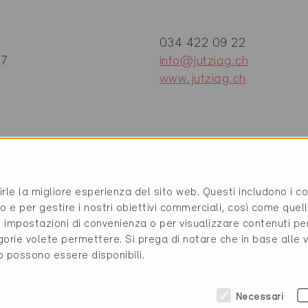
034 422 09 22
47
info@jutziag.ch
www.jutziag.ch
rirle la migliore esperienza del sito web. Questi includono i 
trico ad accumulo / Sanitario
o e per gestire i nostri obiettivi commerciali, così come quell
i, impostazioni di convenienza o per visualizzare contenuti pe
gorie volete permettere. Si prega di notare che in base alle 
to possono essere disponibili.
(2 Certificati)
Necessari