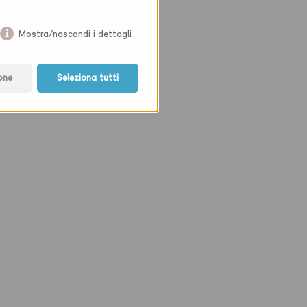
Mostra/nascondi i dettagli
one
Seleziona tutti