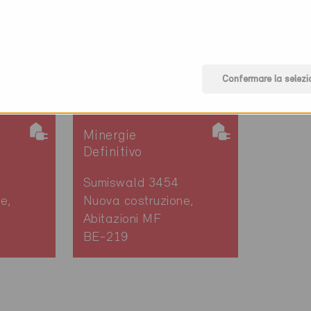
Confermare la selezi
Minergie
Definitivo
Sumiswald 3454
e,
Nuova costruzione,
Abitazioni MF
BE-219