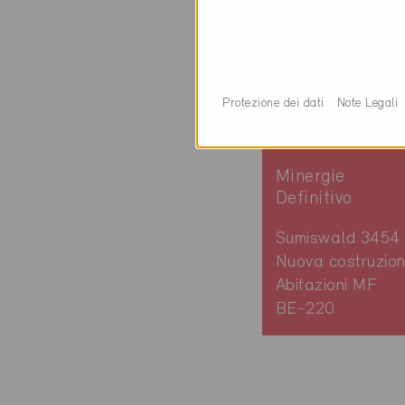
Protezione dei dati
Note Legali
Minergie
Definitivo
Sumiswald 3454
Nuova costruzion
Abitazioni MF
BE-220