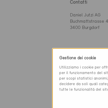
Contatti
Daniel Jutzi AG
Buchmattstrasse 
3400 Burgdorf
Categoria
Gestione dei cookie
Pianificazione
Utilizziamo i cookie per off
Riscaldamento elet
per il funzionamento del sit
per scopi statistici anonim
decidere da soli quali cate
tutte le funzionalità del si
2 Edifici Minergie 