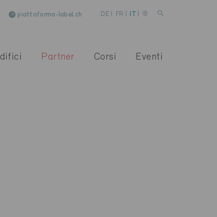
piattaforma-label.ch
DE
|
FR
|
IT
|
difici
Partner
Corsi
Eventi