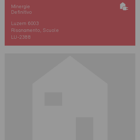
Minergie
Definitivo
Luzern 6003
Risanamento, Scuole
LU-2388