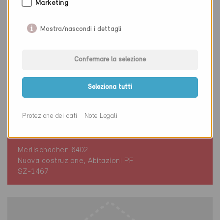
Marketing
Mostra/nascondi i dettagli
Confermare la selezione
Seleziona tutti
Protezione dei dati
Note Legali
Minergie
Provvisorio
Merlischachen 6402
Nuova costruzione, Abitazioni PF
SZ-1467