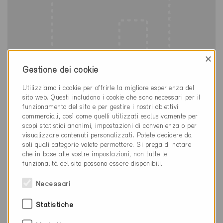
×
Gestione dei cookie
Utilizziamo i cookie per offrirle la migliore esperienza del
Minergie
sito web. Questi includono i cookie che sono necessari per il
Provvisorio
funzionamento del sito e per gestire i nostri obiettivi
commerciali, così come quelli utilizzati esclusivamente per
Adliswil 8143
scopi statistici anonimi, impostazioni di convenienza o per
Nuova costruzione, Abitazioni PF /
visualizzare contenuti personalizzati. Potete decidere da
Amministrazione / Ristoranti
soli quali categorie volete permettere. Si prega di notare
ZH-10694
che in base alle vostre impostazioni, non tutte le
funzionalità del sito possono essere disponibili.
Necessari
Statistiche