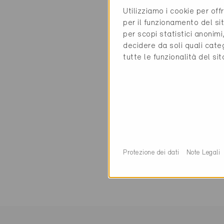
Utilizziamo i cookie per off
Contatti
per il funzionamento del sit
per scopi statistici anonim
decidere da soli quali cate
Kanton Thurgau
tutte le funzionalità del si
Amt für Energie
Staubeggstrasse 
8510 Frauenfeld
0 Edifici Minergie 
Protezione dei dati
Note Legali