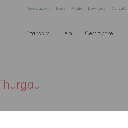
Associazione
News
Media
Download
Contatti
Standard
Temi
Certificare
E
Thurgau