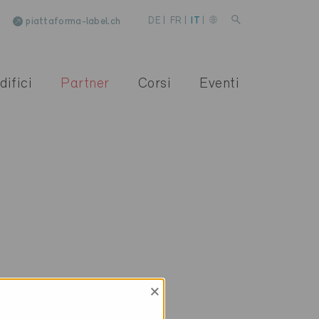
piattaforma-label.ch
DE
|
FR
|
IT
|
difici
Partner
Corsi
Eventi
×