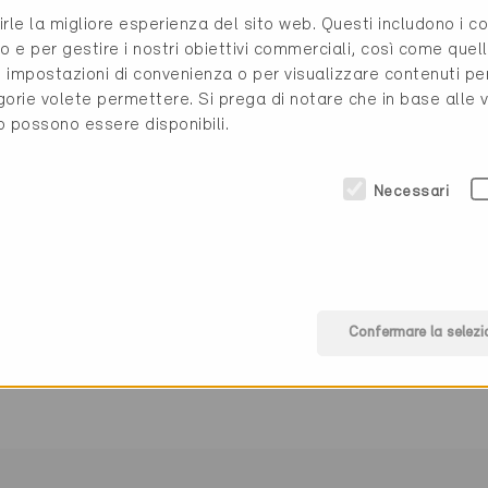
rirle la migliore esperienza del sito web. Questi includono i 
o e per gestire i nostri obiettivi commerciali, così come quell
i, impostazioni di convenienza o per visualizzare contenuti pe
gorie volete permettere. Si prega di notare che in base alle 
058 345 54 80
to possono essere disponibili.
energie@tg.ch
3
www.energie.tg
Necessari
(0 Certificati)
Confermare la selezi