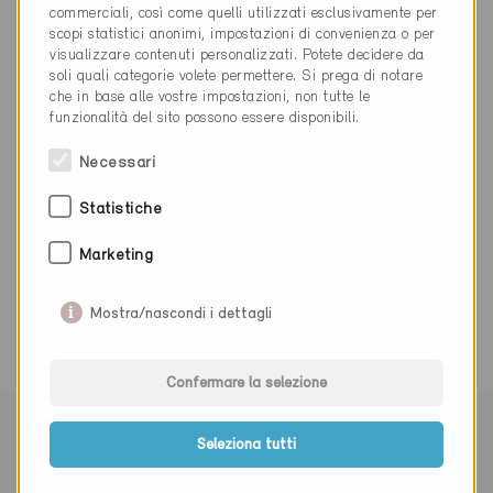
Libellenrain 15
commerciali, così come quelli utilizzati esclusivamente per
scopi statistici anonimi, impostazioni di convenienza o per
6002 Luzern
visualizzare contenuti personalizzati. Potete decidere da
soli quali categorie volete permettere. Si prega di notare
041 228 60 60
che in base alle vostre impostazioni, non tutte le
funzionalità del sito possono essere disponibili.
www.uwe.lu.ch
Necessari
Statistiche
Marketing
0 Edifici Minergie (0 Certificati)
Mostra/nascondi i dettagli
Confermare la selezione
Seleziona tutti