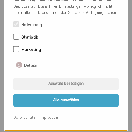
welche Kategorien Sie zulassen möchten. Bitte beachten
Sie, dass auf Basis Ihrer Einstellungen womöglich nicht
Kanton
Bern
mehr alle Funktionalitäten der Seite zur Verfügung stehen.
Webseite
www.gundp.ch
Notwendig
Statistik
Firma
Gygax Architekten ag
Marketing
PLZ
3084
Details
Ort
Wabern
Kanton
Bern
Auswahl bestätigen
Webseite
www.gygax-architekten.ch
Alle auswählen
Firma
H+R Architekten AG
Datenschutz
Impressum
PLZ
3110