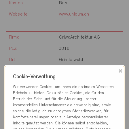
Kanton
Bern
Webseite
www.unicum.ch
Firma
GriwaArchitektur AG
PLZ
3818
Ort
Grindelwald
×
Kanton
Bern
Cookie-Verwaltung
Webseite
www.griwaplan.ch
Wir verwenden Cookies, um Ihnen ein optimales Webseiten-
Erlebnis zu bieten. Dazu zählen Cookies, die für den
Betrieb der Seite und für die Steuerung unserer
kommerziellen Unternehmensziele notwendig sind, sowie
Firma
Grolimund + Partner AG
solche, die lediglich zu anonymen Statistikzwecken, für
PLZ
3097
Komforteinstellungen oder zur Anzeige personalisierter
Inhalte genutzt werden. Sie können selbst entscheiden,
Ort
Liebefeld-Bern