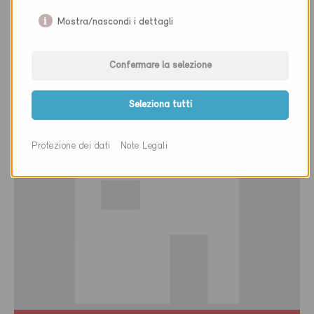
Definitivo
Mostra/nascondi i dettagli
Adliswil 8134
Nuova costruzione, Abitazioni PF
Edifici ZH-083
Confermare la selezione
Seleziona tutti
Protezione dei dati
Note Legali