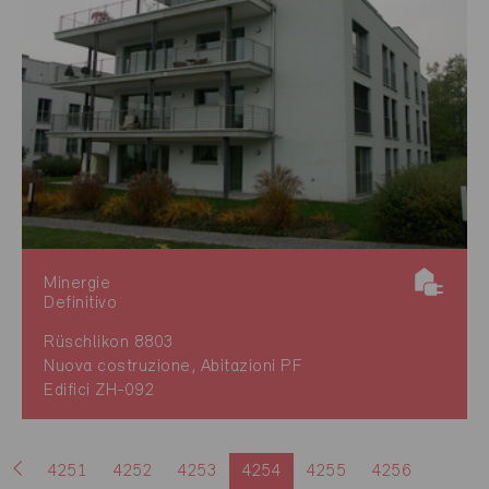
Minergie
Definitivo
Rüschlikon 8803
Nuova costruzione, Abitazioni PF
Edifici ZH-092
4251
4252
4253
4254
4255
4256