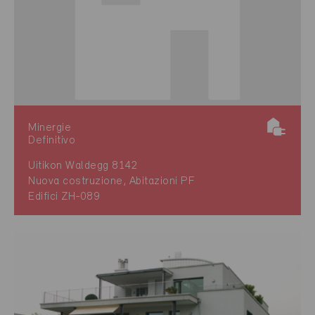
Minergie
Definitivo
Uitikon Waldegg 8142
Nuova costruzione, Abitazioni PF
Edifici ZH-089