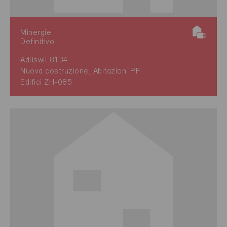
Minergie
Definitivo
Adliswil 8134
Nuova costruzione, Abitazioni PF
Edifici ZH-085