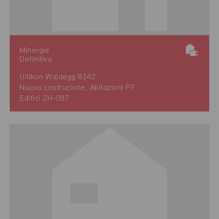
Minergie
Definitivo
Uitikon Waldegg 8142
Nuova costruzione, Abitazioni PF
Edifici ZH-087