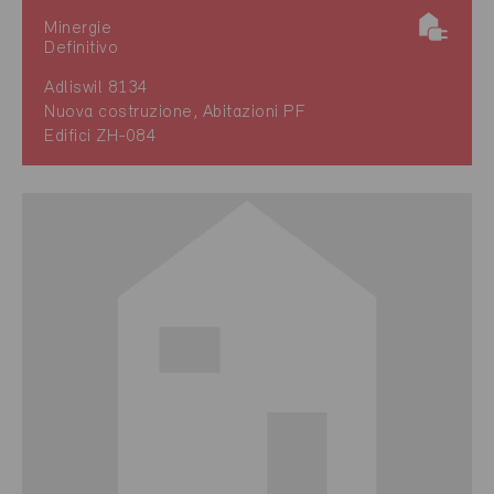
Minergie
Definitivo
Adliswil 8134
Nuova costruzione, Abitazioni PF
Edifici ZH-084