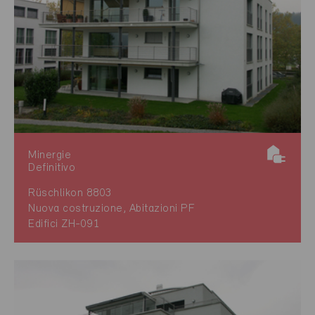
Minergie
Definitivo
Rüschlikon 8803
Nuova costruzione, Abitazioni PF
Edifici ZH-091