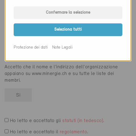
Confermare la selezione
Selezionare i soggetti
Seleziona tutti
Protezione dei dati
Note Legali
Accetto che il nome e l'indirizzo dell'organizzazione
appaiano su www.minergie.ch e su tutte le liste dei
membri.
Si
Ho letto e accettato gli
statuti (in tedesco)
.
Ho letto e accettato il
regolamento
.