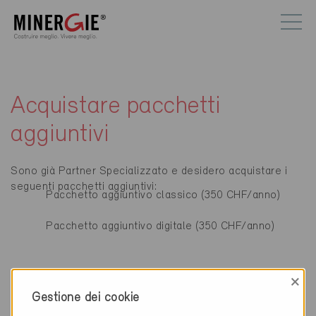
Acquistare pacchetti
aggiuntivi
Sono già Partner Specializzato e desidero acquistare i
seguenti pacchetti aggiuntivi:
Pacchetto aggiuntivo classico (350 CHF/anno)
Pacchetto aggiuntivo digitale (350 CHF/anno)
Particolari
×
Gestione dei cookie