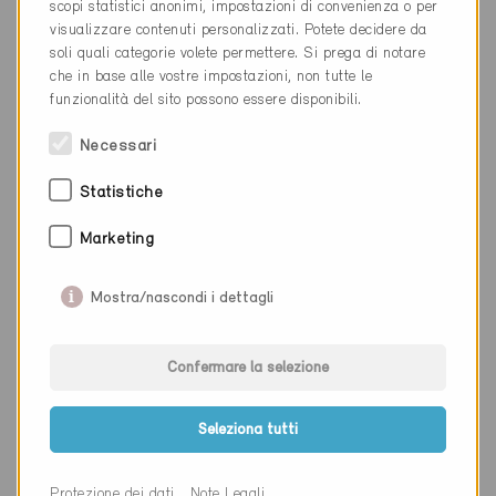
scopi statistici anonimi, impostazioni di convenienza o per
Cantone
Friburgo
visualizzare contenuti personalizzati. Potete decidere da
soli quali categorie volete permettere. Si prega di notare
Sito web
www.atelier78.ch
che in base alle vostre impostazioni, non tutte le
funzionalità del sito possono essere disponibili.
Necessari
Ditta
Atelier d'Architecture A3 SA
Statistiche
NAP
1630
Marketing
Luogo
Bulle
Cantone
Friburgo
Mostra/nascondi i dettagli
Sito web
www.atelier-a3.ch
Confermare la selezione
Ditta
ATELIER D'ARCHITECTURE
Seleziona tutti
ARCOPRO SA
Protezione dei dati
Note Legali