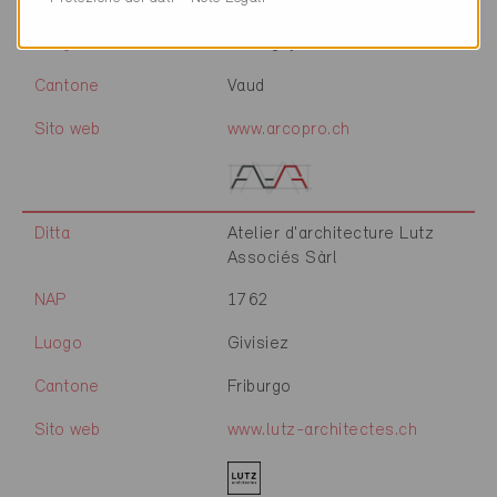
NAP
1030
Luogo
Bussigny
Cantone
Vaud
Sito web
www.arcopro.ch
Ditta
Atelier d'architecture Lutz
Associés Sàrl
NAP
1762
Luogo
Givisiez
Cantone
Friburgo
Sito web
www.lutz-architectes.ch