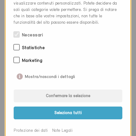
visualizzare contenuti personalizzati. Potete decidere da
NAP
9200
soli quali categorie volete permettere. Si prega di notare
che in base alle vostre impostazioni, non tutte le
Luogo
Gossau SG
funzionalità del sito possono essere disponibili.
Cantone
San Gallo
Necessari
Sito web
www.techcom.ch
Statistiche
Marketing
Ditta
Technica Architecture
Mostra/nascondi i dettagli
NAP
1997
Luogo
Haute-Nendaz
Confermare la selezione
Cantone
Vallese
Seleziona tutti
Sito web
www.mamaisonbois.ch
Protezione dei dati
Note Legali