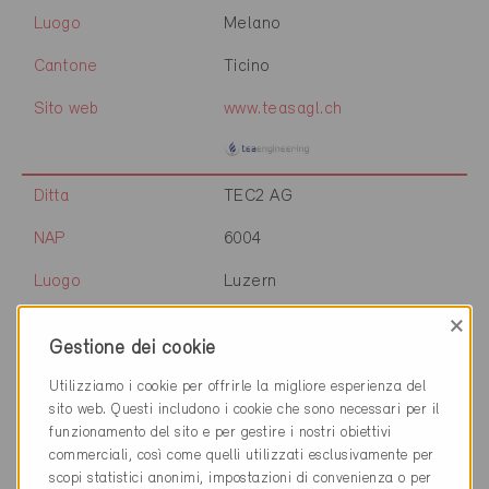
Luogo
Melano
Cantone
Ticino
Sito web
www.teasagl.ch
Ditta
TEC2 AG
NAP
6004
Luogo
Luzern
×
Cantone
Lucerna
Gestione dei cookie
Sito web
www.tec2.ch
Utilizziamo i cookie per offrirle la migliore esperienza del
sito web. Questi includono i cookie che sono necessari per il
funzionamento del sito e per gestire i nostri obiettivi
commerciali, così come quelli utilizzati esclusivamente per
Ditta
TechCom electro ag
scopi statistici anonimi, impostazioni di convenienza o per