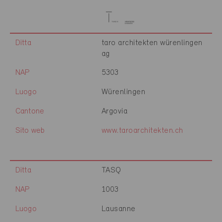
Ditta
taro architekten würenlingen
ag
NAP
5303
Luogo
Würenlingen
Cantone
Argovia
Sito web
www.taroarchitekten.ch
Ditta
TASQ
NAP
1003
Luogo
Lausanne