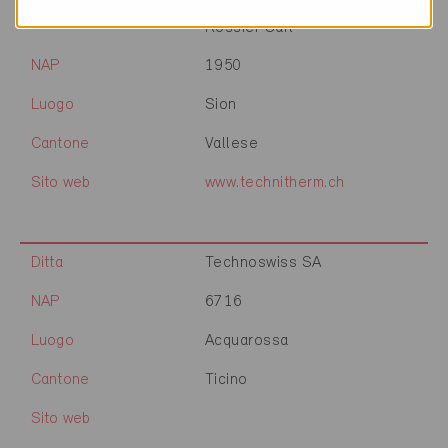
Ditta
Technitherm - Yannick
Rossier Sàrl
NAP
1950
Luogo
Sion
Cantone
Vallese
Sito web
www.technitherm.ch
Ditta
Technoswiss SA
NAP
6716
Luogo
Acquarossa
Cantone
Ticino
Sito web