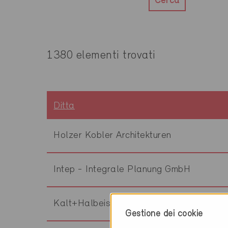
Cerca
1380 elementi trovati
Ditta
Holzer Kobler Architekturen
Intep - Integrale Planung GmbH
Kalt+Halbeisen Ingenieurbüro AG
Gestione dei cookie