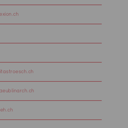
exion.ch
tastroesch.ch
eublinarch.ch
eh.ch