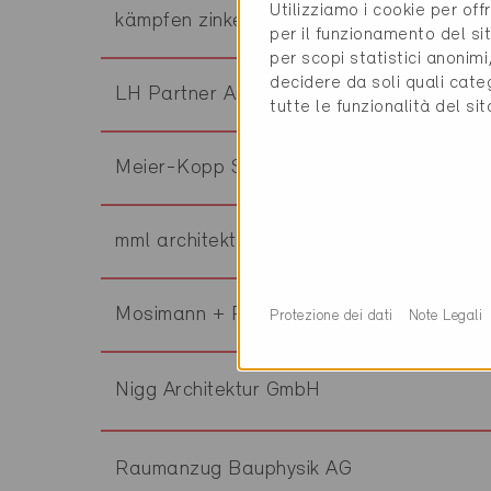
Utilizziamo i cookie per off
kämpfen zinke + partner ag
per il funzionamento del sit
per scopi statistici anonim
decidere da soli quali cate
LH Partner Architekten AG
tutte le funzionalità del si
Meier-Kopp Service AG
mml architekten
Mosimann + Partner AG
Protezione dei dati
Note Legali
Nigg Architektur GmbH
Raumanzug Bauphysik AG