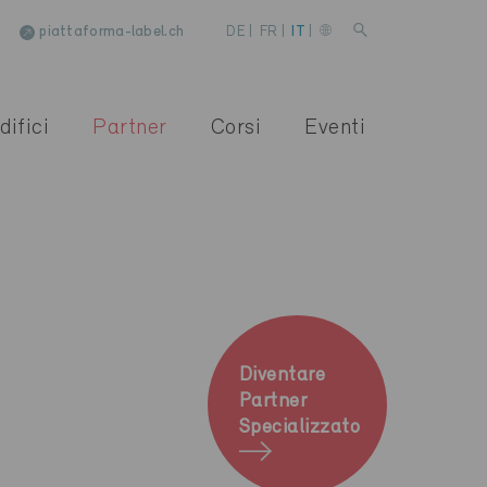
piattaforma-label.ch
DE
|
FR
|
IT
|
difici
Partner
Corsi
Eventi
Diventare
Partner
Specializzato