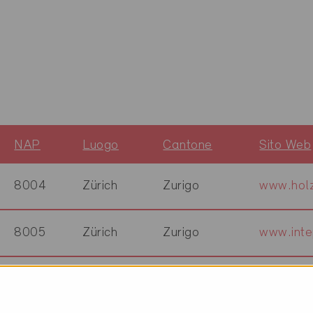
NAP
Luogo
Cantone
Sito Web
8004
Zürich
Zurigo
www.holz
8005
Zürich
Zurigo
www.int
8048
Zürich
Zurigo
www.kalt