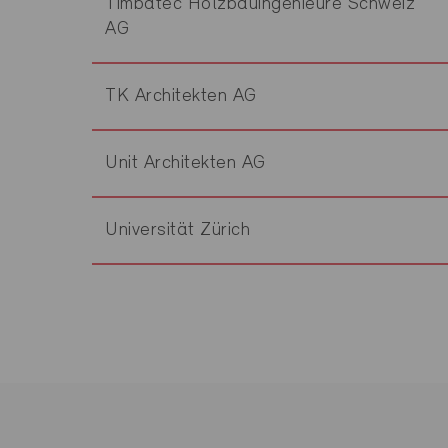
Timbatec Holzbauingenieure Schweiz
AG
TK Architekten AG
Unit Architekten AG
Universität Zürich