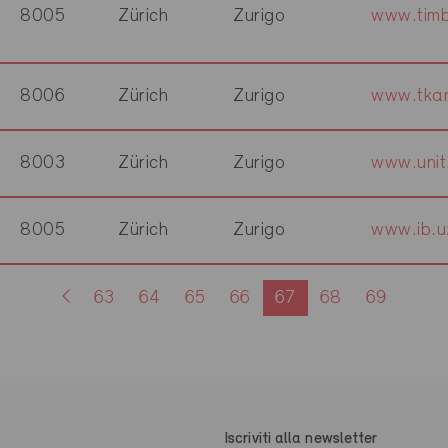
8005
Zürich
Zurigo
www.timb
8006
Zürich
Zurigo
www.tkar
8003
Zürich
Zurigo
www.unit
8005
Zürich
Zurigo
www.ib.u
63
64
65
66
67
68
69
Iscriviti alla newsletter