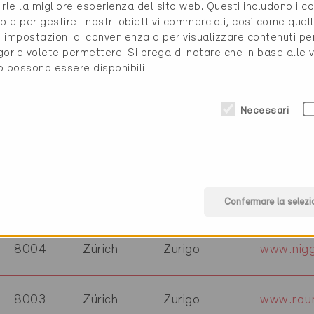
rirle la migliore esperienza del sito web. Questi includono i 
8055
Zürich
Zurigo
www.kae
o e per gestire i nostri obiettivi commerciali, così come quell
i, impostazioni di convenienza o per visualizzare contenuti pe
gorie volete permettere. Si prega di notare che in base alle 
8006
Zürich
Zurigo
www.lhp-
to possono essere disponibili.
8048
Zürich
Zurigo
www.meie
Necessari
8002
Zürich
Zurigo
www.mmla
8048
Zürich
Zurigo
www.mop
Confermare la selezi
8004
Zürich
Zurigo
www.nigg
8003
Zürich
Zurigo
www.rau