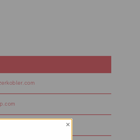
erkobler.com
ep.com
×
halbeisen.ch