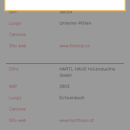
Ditta
FINSTRAL AG
NAP
39054
Luogo
Unterinn-Ritten
Cantone
Sito web
www.finstral.ch
Ditta
HARTL HAUS Holzindustrie
GmbH
NAP
3903
Luogo
Echsenbach
Cantone
Sito web
www.hartlhaus.at