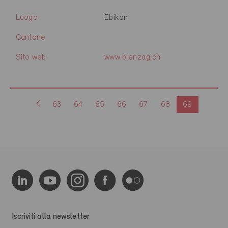
Luogo
Ebikon
Cantone
Sito web
www.bienzag.ch
63
64
65
66
67
68
69
Iscriviti alla newsletter