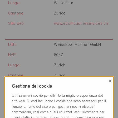
Luogo
Winterthur
Cantone
Zurigo
Sito web
www.ecoindustrieservices.ch
Ditta
Weisskopf Partner GmbH
NAP
8047
Luogo
Zürich
Cantone
Zurigo
×
Sito web
www.weisskopf-partner.ch/
Gestione dei cookie
Utilizziamo i cookie per offrirle la migliore esperienza del
sito web. Questi includono i cookie che sono necessari per il
Ditta
Luftikus Anstalt
funzionamento del sito e per gestire i nostri obiettivi
commerciali, così come quelli utilizzati esclusivamente per
NAP
9494
scopi statistici anonimi, impostazioni di convenienza o per