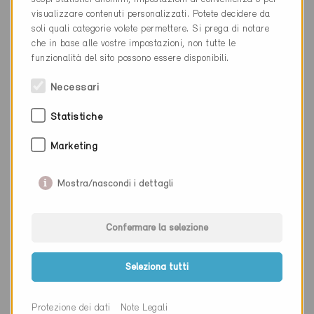
visualizzare contenuti personalizzati. Potete decidere da
Luogo
Schaan
soli quali categorie volete permettere. Si prega di notare
che in base alle vostre impostazioni, non tutte le
Cantone
Liechtenstein
funzionalità del sito possono essere disponibili.
Sito web
www.luftikus.li
Necessari
Statistiche
Ditta
Egon Elsässer Bauindustrie
Marketing
GmbH & Co. KG
NAP
78187
Mostra/nascondi i dettagli
Luogo
Geisingen
Confermare la selezione
Cantone
Sito web
www.elsaesser-beton.de
Seleziona tutti
Protezione dei dati
Note Legali