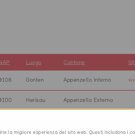
NAP
Luogo
Cantone
Si
9108
Gonten
Appenzello Interno
ww
9100
Herisau
Appenzello Esterno
9056
Gais
Appenzello Esterno
ww
rirle la migliore esperienza del sito web. Questi includono i 