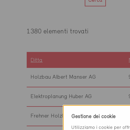
Cerca
1380 elementi trovati
Ditta
Holzbau Albert Manser AG
Elektroplanung Huber AG
Frehner Holzbau AG
Gestione dei cookie
Utilizziamo i cookie per off