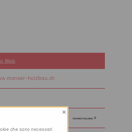
to Web
w.manser-holzbau.ch
×
w.frehnerholzbau.ch
cookie che sono necessari