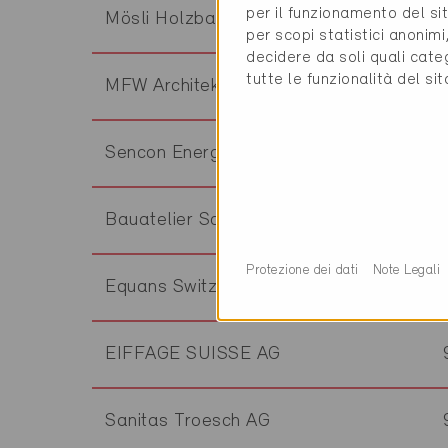
per il funzionamento del sit
Mösli Holzbau
per scopi statistici anonim
decidere da soli quali cate
tutte le funzionalità del si
MFW Architekten AG
Sencon Energy GmbH
Bauatelier Schwartz AG
Protezione dei dati
Note Legali
Equans Switzerland AG
EIFFAGE SUISSE AG
Sanitas Troesch AG