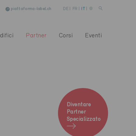
piattaforma-label.ch
DE
|
FR
|
IT
|
difici
Partner
Corsi
Eventi
Diventare
Partner
Specializzato