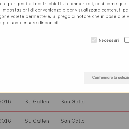
o e per gestire i nostri obiettivi commerciali, così come quell
9056
Gais
Appenzello Esterno
ww
i, impostazioni di convenienza o per visualizzare contenuti pe
gorie volete permettere. Si prega di notare che in base alle 
to possono essere disponibili.
9050
Appenzell
Appenzello Interno
ww
Necessari
9050
Appenzell
Appenzello Interno
ww
9036
Grub
San Gallo
ww
Confermare la selezi
9016
St. Gallen
San Gallo
ww
9016
St. Gallen
San Gallo
9016
St. Gallen
San Gallo