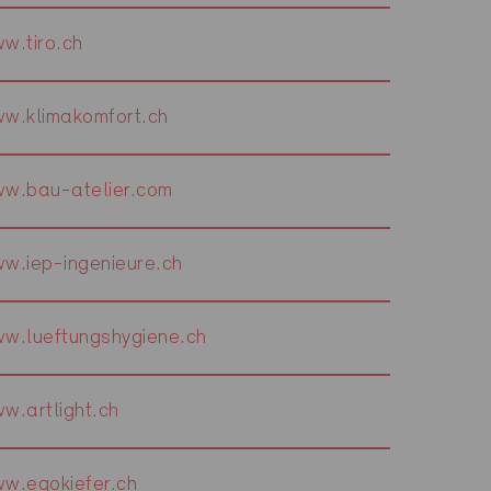
w.tiro.ch
w.klimakomfort.ch
w.bau-atelier.com
w.iep-ingenieure.ch
w.lueftungshygiene.ch
w.artlight.ch
w.egokiefer.ch