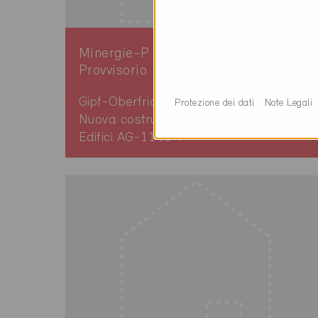
Minergie-P
Provvisorio
Gipf-Oberfrick 5073
Protezione dei dati
Note Legali
Nuova costruzione, Abitazioni PF
Edifici AG-1140-P