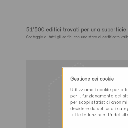
51'500 edifici trovati per una superfici
Conteggio di tutti gli edifici con uno stato di certificato vali
Gestione dei cookie
Utilizziamo i cookie per off
per il funzionamento del sit
per scopi statistici anonim
decidere da soli quali cate
tutte le funzionalità del si