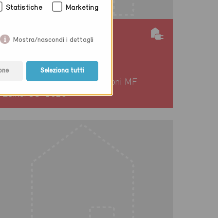
Statistiche
Marketing
Minergie
Mostra/nascondi i dettagli
Provvisorio
Kriegstetten 4566
one
Seleziona tutti
Nuova costruzione, Abitazioni MF
Edifici SO-1020