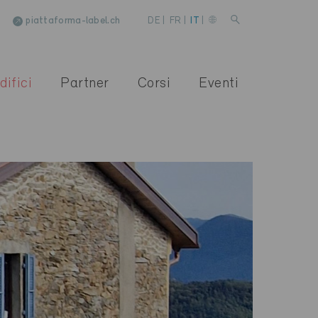
piattaforma-label.ch
DE
|
FR
|
IT
|
difici
Partner
Corsi
Eventi