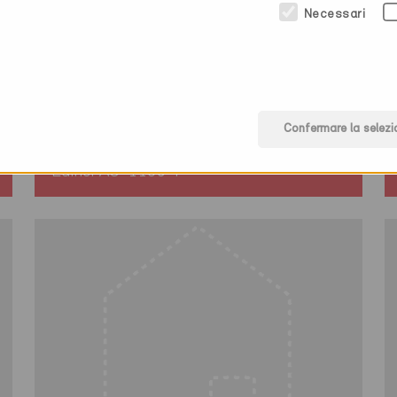
Necessari
Minergie-P
Provvisorio
Gipf-Oberfrick 5073
Confermare la selezi
Nuova costruzione, Abitazioni PF
Edifici AG-1139-P