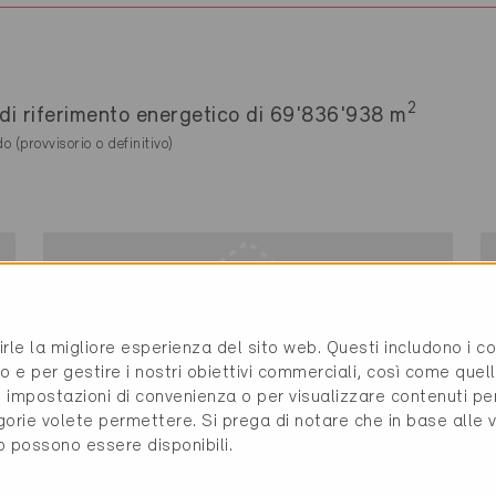
2
e di riferimento energetico di 69'836'938 m
do (provvisorio o definitivo)
rirle la migliore esperienza del sito web. Questi includono i 
o e per gestire i nostri obiettivi commerciali, così come quell
i, impostazioni di convenienza o per visualizzare contenuti pe
gorie volete permettere. Si prega di notare che in base alle 
to possono essere disponibili.