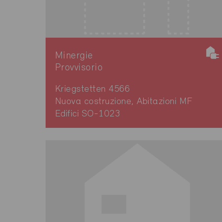
Minergie
Provvisorio
Kriegstetten 4566
Nuova costruzione, Abitazioni MF
Edifici SO-1023