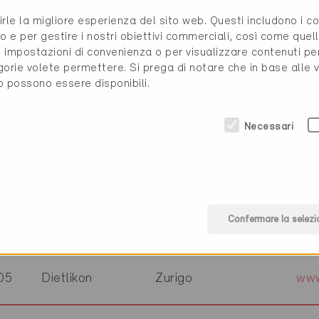
06
St.-Légier
Vaud
www
rirle la migliore esperienza del sito web. Questi includono i 
o e per gestire i nostri obiettivi commerciali, così come quell
i, impostazioni di convenienza o per visualizzare contenuti pe
56
Glashütten
Argovia
www
gorie volete permettere. Si prega di notare che in base alle 
to possono essere disponibili.
04
Winterthur
Zurigo
3-p
Necessari
80
Kreuzlingen
Zurigo
www
Confermare la selezi
34
Adliswil
Zurigo
www
05
Dietlikon
Zurigo
www