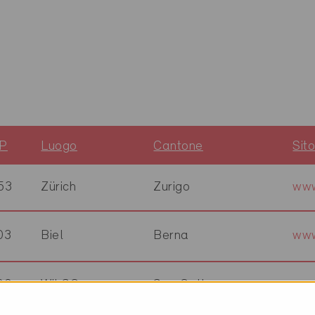
P
Luogo
Cantone
Sit
53
Zürich
Zurigo
www
03
Biel
Berna
www
00
Wil SG
San Gallo
www