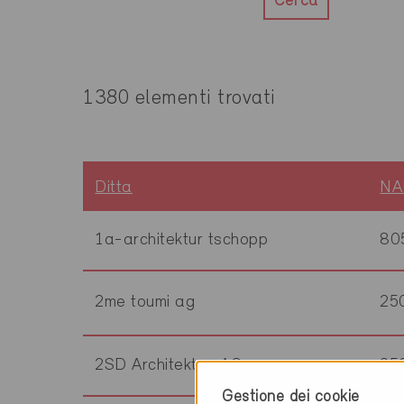
Cerca
1380 elementi trovati
Ditta
NA
1a-architektur tschopp
80
2me toumi ag
25
2SD Architekten AG
95
Gestione dei cookie