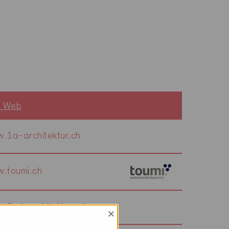
o Web
.1a-architektur.ch
.toumi.ch
.2sd-architekten.ch
×