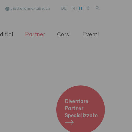
piattaforma-label.ch
DE
|
FR
|
IT
|
difici
Partner
Corsi
Eventi
Diventare
Partner
Specializzato