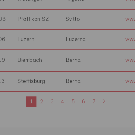
08
Pfäffikon SZ
Svitto
www
06
Luzern
Lucerna
www
19
Biembach
Berna
www
13
Steffisburg
Berna
www
1
2
3
4
5
6
7