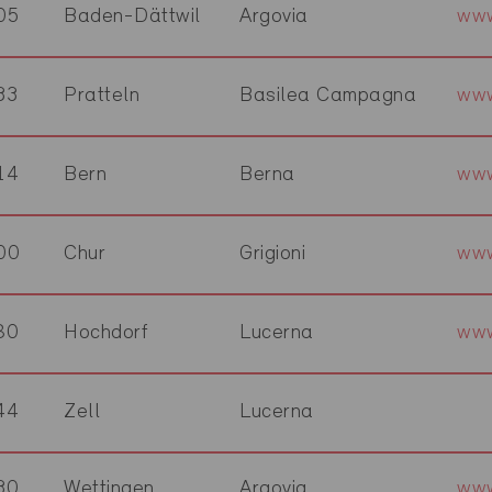
05
Baden-Dättwil
Argovia
www
33
Pratteln
Basilea Campagna
www
14
Bern
Berna
www
00
Chur
Grigioni
www
80
Hochdorf
Lucerna
www
44
Zell
Lucerna
30
Wettingen
Argovia
www