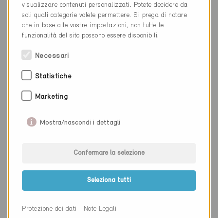
visualizzare contenuti personalizzati. Potete decidere da
soli quali categorie volete permettere. Si prega di notare
Cantone
Zurigo
che in base alle vostre impostazioni, non tutte le
Sito web
www.4-b.ch
funzionalità del sito possono essere disponibili.
Necessari
Statistiche
Ditta
4B AG
Marketing
NAP
5405
Luogo
Baden-Dättwil
Mostra/nascondi i dettagli
Cantone
Argovia
Confermare la selezione
Sito web
www.4-b.ch
Seleziona tutti
Ditta
4B AG
Protezione dei dati
Note Legali