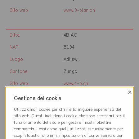
Sito web
www.3-plan.ch
Ditta
4B AG
NAP
8134
Luogo
Adliswil
Cantone
Zurigo
Sito web
www.4-b.ch
×
Gestione dei cookie
Utilizziamo i cookie per offrirle la migliore esperienza del
Ditta
4B AG
sito web. Questi includono i cookie che sono necessari per il
funzionamento del sito e per gestire i nostri obiettivi
NAP
8305
commerciali, così come quelli utilizzati esclusivamente per
scopi statistici anonimi, impostazioni di convenienza o per
Luogo
Dietlikon