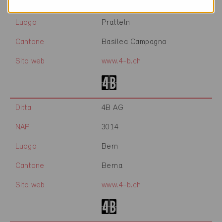
NAP
4133
Luogo
Pratteln
Cantone
Basilea Campagna
Sito web
www.4-b.ch
Ditta
4B AG
NAP
3014
Luogo
Bern
Cantone
Berna
Sito web
www.4-b.ch