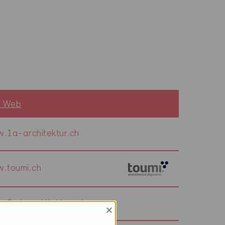
o Web
.1a-architektur.ch
.toumi.ch
.2sd-architekten.ch
×