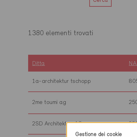
Cerca
1380 elementi trovati
Ditta
NA
1a-architektur tschopp
80
2me toumi ag
25
2SD Architekten AG
95
Gestione dei cookie