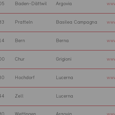
05
Baden-Dättwil
Argovia
www
33
Pratteln
Basilea Campagna
www
14
Bern
Berna
www
00
Chur
Grigioni
www
80
Hochdorf
Lucerna
www
44
Zell
Lucerna
30
Wettingen
Argovia
www