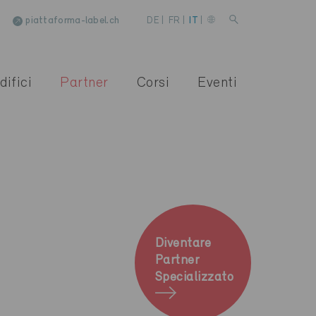
piattaforma-label.ch
DE
|
FR
|
IT
|
difici
Partner
Corsi
Eventi
Diventare
Partner
Specializzato