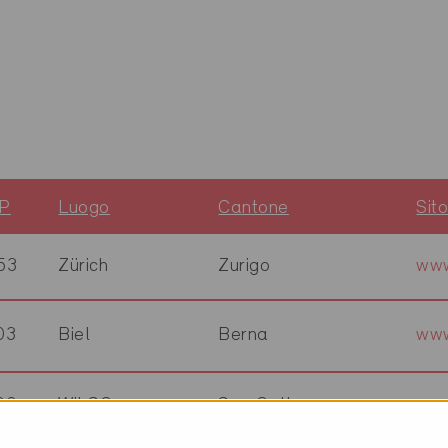
P
Luogo
Cantone
Sit
53
Zürich
Zurigo
www
03
Biel
Berna
www
00
Wil SG
San Gallo
www