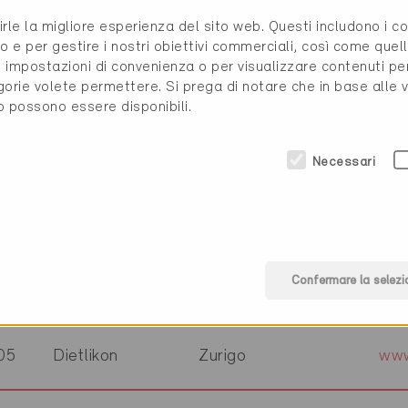
06
St.-Légier
Vaud
www
rirle la migliore esperienza del sito web. Questi includono i 
o e per gestire i nostri obiettivi commerciali, così come quell
i, impostazioni di convenienza o per visualizzare contenuti pe
56
Glashütten
Argovia
www
gorie volete permettere. Si prega di notare che in base alle 
to possono essere disponibili.
04
Winterthur
Zurigo
3-p
Necessari
80
Kreuzlingen
Zurigo
www
Confermare la selezi
34
Adliswil
Zurigo
www
05
Dietlikon
Zurigo
www