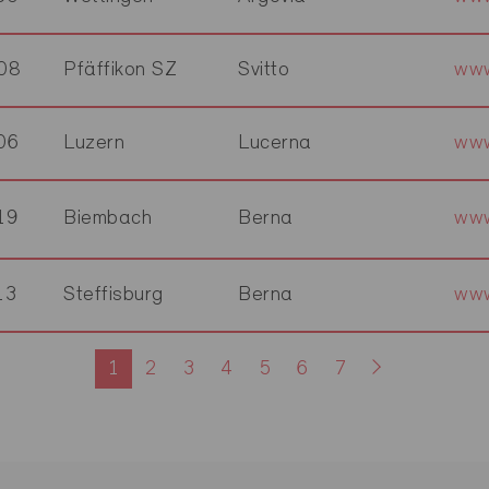
08
Pfäffikon SZ
Svitto
www
06
Luzern
Lucerna
www
19
Biembach
Berna
www
13
Steffisburg
Berna
www
1
2
3
4
5
6
7