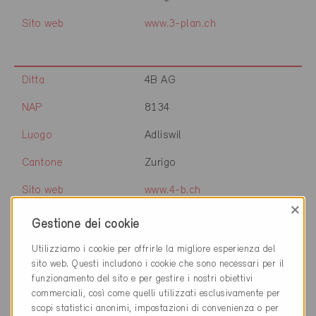
Sito web
www.3-plan.ch
Ditta
4B AG
NAP
8134
Luogo
Adliswil
Cantone
Zurigo
Sito web
www.4-b.ch
×
Gestione dei cookie
Utilizziamo i cookie per offrirle la migliore esperienza del
Ditta
4B AG
sito web. Questi includono i cookie che sono necessari per il
funzionamento del sito e per gestire i nostri obiettivi
NAP
8305
commerciali, così come quelli utilizzati esclusivamente per
scopi statistici anonimi, impostazioni di convenienza o per
Luogo
Dietlikon