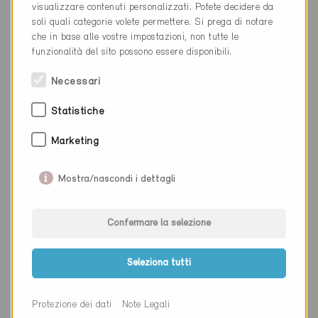
visualizzare contenuti personalizzati. Potete decidere da
soli quali categorie volete permettere. Si prega di notare
Cantone
Zurigo
che in base alle vostre impostazioni, non tutte le
Sito web
www.4-b.ch
funzionalità del sito possono essere disponibili.
Necessari
Statistiche
Ditta
4B AG
Marketing
NAP
5405
Luogo
Baden-Dättwil
Mostra/nascondi i dettagli
Cantone
Argovia
Confermare la selezione
Sito web
www.4-b.ch
Seleziona tutti
Ditta
4B AG
Protezione dei dati
Note Legali