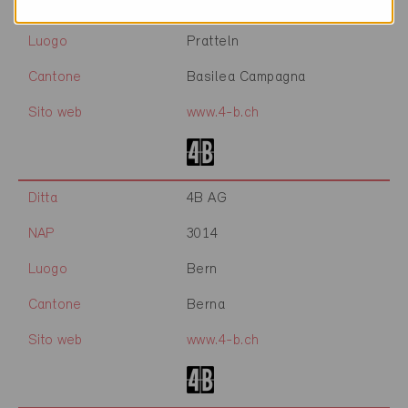
NAP
4133
Luogo
Pratteln
Cantone
Basilea Campagna
Sito web
www.4-b.ch
Ditta
4B AG
NAP
3014
Luogo
Bern
Cantone
Berna
Sito web
www.4-b.ch