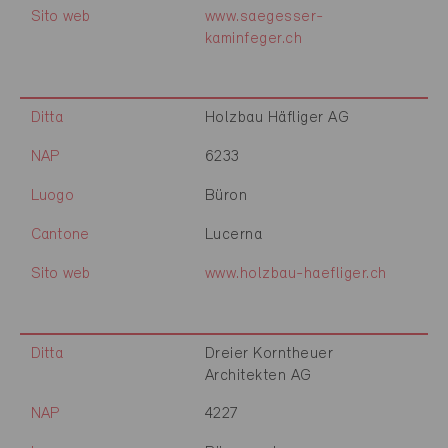
Sito web
www.saegesser-
kaminfeger.ch
Ditta
Holzbau Häfliger AG
NAP
6233
Luogo
Büron
Cantone
Lucerna
Sito web
www.holzbau-haefliger.ch
Ditta
Dreier Korntheuer
Architekten AG
NAP
4227