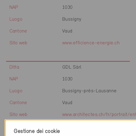
NAP
1030
Luogo
Bussigny
Cantone
Vaud
Sito web
www.efficience-energie.ch
Ditta
GDL Sàrl
NAP
1030
Luogo
Bussigny-près-Lausanne
Cantone
Vaud
Sito web
www.architectes.ch/fr/portrait/en
mandataires/entreprises/gdl-
sarl-36718
Gestione dei cookie