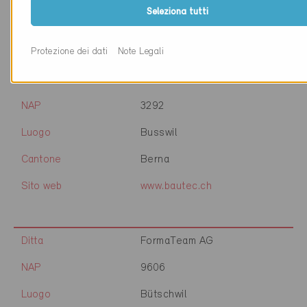
Seleziona tutti
Sito web
www.lebensraum.ch
Protezione dei dati
Note Legali
Ditta
Bautec AG
NAP
3292
Luogo
Busswil
Cantone
Berna
Sito web
www.bautec.ch
Ditta
FormaTeam AG
NAP
9606
Luogo
Bütschwil