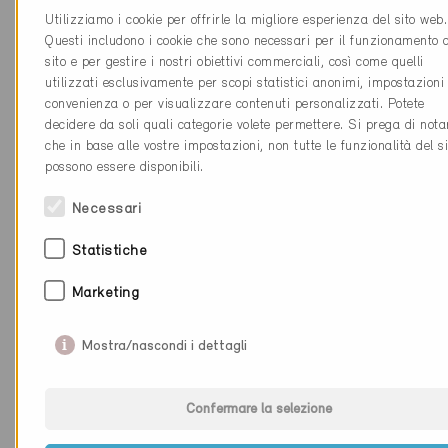
Utilizziamo i cookie per offrirle la migliore esperienza del sito web.
Questi includono i cookie che sono necessari per il funzionamento 
sito e per gestire i nostri obiettivi commerciali, così come quelli
Ditta
Internorm AG
utilizzati esclusivamente per scopi statistici anonimi, impostazioni 
convenienza o per visualizzare contenuti personalizzati. Potete
NAP
1030
decidere da soli quali categorie volete permettere. Si prega di nota
Luogo
Bussigny-près-Lausanne
che in base alle vostre impostazioni, non tutte le funzionalità del si
possono essere disponibili.
Cantone
Vaud
Necessari
Sito web
www.internorm.ch
Statistiche
Marketing
Ditta
Atelier für
Lebensraumgestaltung GmbH
Mostra/nascondi i dettagli
NAP
8371
Luogo
Busswil
Confermare la selezione
Cantone
Turgovia