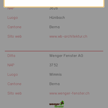
NAP
3626
Luogo
Hünibach
Cantone
Berna
Sito web
www.wb-architektur.ch
Ditta
Wenger Fenster AG
NAP
3752
Luogo
Wimmis
Cantone
Berna
Sito web
www.wenger-fenster.ch