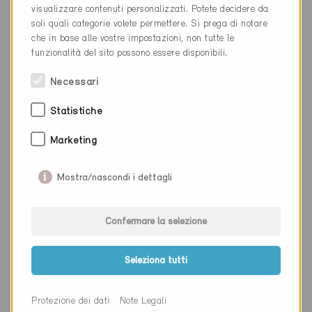
Luogo
Bern
visualizzare contenuti personalizzati. Potete decidere da
soli quali categorie volete permettere. Si prega di notare
Cantone
Berna
che in base alle vostre impostazioni, non tutte le
funzionalità del sito possono essere disponibili.
Sito web
www.meiertobler.ch
Necessari
Statistiche
Ditta
Weber Energie und Bauphysik
AG
Marketing
NAP
3011
Mostra/nascondi i dettagli
Luogo
Bern
Cantone
Berna
Confermare la selezione
Sito web
www.weberbauphysik.ch
Seleziona tutti
Ditta
Wegmüller | Briggen
Protezione dei dati
Note Legali
Architektur AG