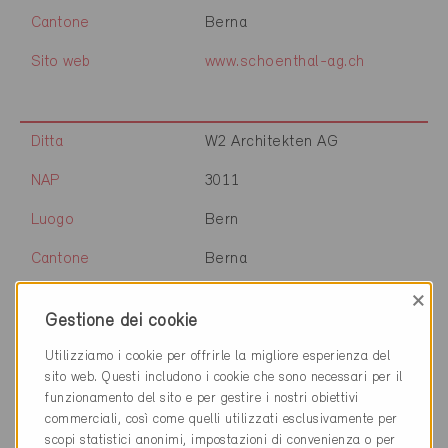
Cantone
Berna
Sito web
www.schoenthal-ag.ch
Ditta
W2 Architekten AG
NAP
3011
Luogo
Bern
Cantone
Berna
×
Sito web
www.w2-architekten.ch
Gestione dei cookie
Utilizziamo i cookie per offrirle la migliore esperienza del
Ditta
Meier Tobler AG
sito web. Questi includono i cookie che sono necessari per il
funzionamento del sito e per gestire i nostri obiettivi
NAP
3006
commerciali, così come quelli utilizzati esclusivamente per
scopi statistici anonimi, impostazioni di convenienza o per