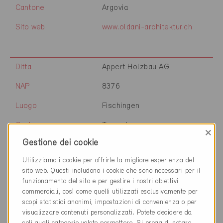
Cantone
Argovia
Sito web
www.oldani-architektur.ch
Ditta
Appert Holzbau AG
NAP
8376
Luogo
Fischingen
Cantone
Turgovia
×
Gestione dei cookie
Sito web
www.appert-holzbau.ch
Utilizziamo i cookie per offrirle la migliore esperienza del
sito web. Questi includono i cookie che sono necessari per il
funzionamento del sito e per gestire i nostri obiettivi
Ditta
Peterhans Schibli & Co. AG
commerciali, così come quelli utilizzati esclusivamente per
scopi statistici anonimi, impostazioni di convenienza o per
NAP
5442
visualizzare contenuti personalizzati. Potete decidere da