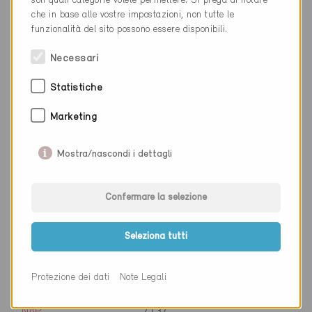
soli quali categorie volete permettere. Si prega di notare
Luogo
Fislisbach
che in base alle vostre impostazioni, non tutte le
Cantone
Argovia
funzionalità del sito possono essere disponibili.
Sito web
www.peterhans-schibli.ch
Necessari
Statistiche
Ditta
Lauri Ramaj AG
Marketing
NAP
3175
Mostra/nascondi i dettagli
Luogo
Flamatt
Cantone
Friburgo
Confermare la selezione
Sito web
www.futuro.partners/rama
Seleziona tutti
Protezione dei dati
Note Legali
Ditta
Darms Holzbau